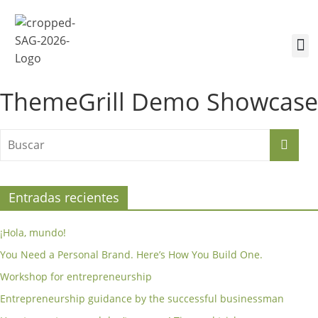
¿Quiénes somos?
Inscríbete a la Cumbre
Sesiones de la Cumbre
ThemeGrill Demo Showcase
Entradas recientes
¡Hola, mundo!
You Need a Personal Brand. Here’s How You Build One.
Workshop for entrepreneurship
Entrepreneurship guidance by the successful businessman