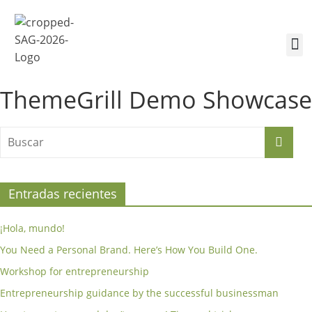
¿Quiénes somos?
Inscríbete a la Cumbre
Sesiones de la Cumbre
ThemeGrill Demo Showcase
Entradas recientes
¡Hola, mundo!
You Need a Personal Brand. Here’s How You Build One.
Workshop for entrepreneurship
Entrepreneurship guidance by the successful businessman