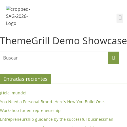
¿Quiénes somos?
Inscríbete a la Cumbre
Sesiones de la Cumbre
ThemeGrill Demo Showcase
Entradas recientes
¡Hola, mundo!
You Need a Personal Brand. Here’s How You Build One.
Workshop for entrepreneurship
Entrepreneurship guidance by the successful businessman