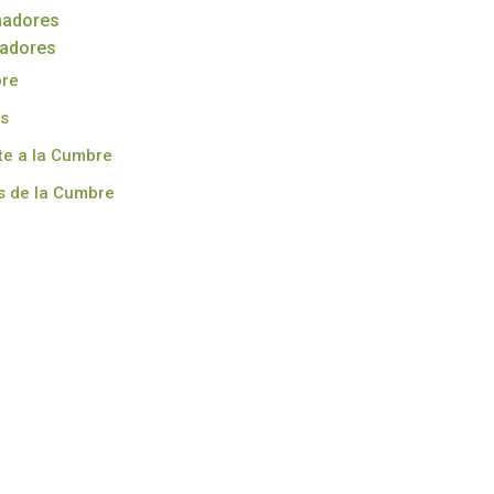
nadores
radores
bre
s
te a la Cumbre
s de la Cumbre