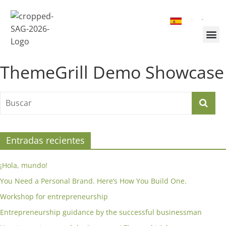
¿Quiénes somos?
Inscríbete a la Cumbre
Sesiones de la Cumbre
ThemeGrill Demo Showcase
Entradas recientes
¡Hola, mundo!
You Need a Personal Brand. Here’s How You Build One.
Workshop for entrepreneurship
Entrepreneurship guidance by the successful businessman