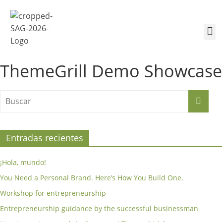
¿Quiénes somos?
Inscríbete a la Cumbre
Sesiones de la Cumbre
ThemeGrill Demo Showcase
Entradas recientes
¡Hola, mundo!
You Need a Personal Brand. Here’s How You Build One.
Workshop for entrepreneurship
Entrepreneurship guidance by the successful businessman