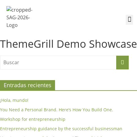
¿Quiénes somos?
Inscríbete a la Cumbre
Sesiones de la Cumbre
ThemeGrill Demo Showcase
Entradas recientes
¡Hola, mundo!
You Need a Personal Brand. Here’s How You Build One.
Workshop for entrepreneurship
Entrepreneurship guidance by the successful businessman