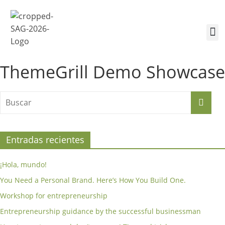
¿Quiénes somos?
Inscríbete a la Cumbre
Sesiones de la Cumbre
ThemeGrill Demo Showcase
Entradas recientes
¡Hola, mundo!
You Need a Personal Brand. Here’s How You Build One.
Workshop for entrepreneurship
Entrepreneurship guidance by the successful businessman