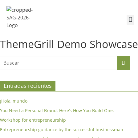
¿Quiénes somos?
Inscríbete a la Cumbre
Sesiones de la Cumbre
ThemeGrill Demo Showcase
Entradas recientes
¡Hola, mundo!
You Need a Personal Brand. Here’s How You Build One.
Workshop for entrepreneurship
Entrepreneurship guidance by the successful businessman