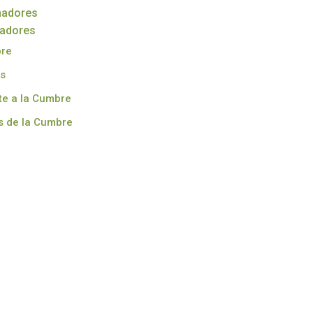
nadores
radores
bre
s
te a la Cumbre
s de la Cumbre