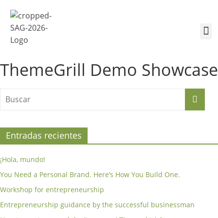
¿Quiénes somos?
Inscríbete a la Cumbre
Sesiones de la Cumbre
ThemeGrill Demo Showcase
Entradas recientes
¡Hola, mundo!
You Need a Personal Brand. Here’s How You Build One.
Workshop for entrepreneurship
Entrepreneurship guidance by the successful businessman