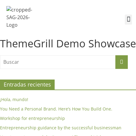
¿Quiénes somos?
Inscríbete a la Cumbre
Sesiones de la Cumbre
ThemeGrill Demo Showcase
Entradas recientes
¡Hola, mundo!
You Need a Personal Brand. Here’s How You Build One.
Workshop for entrepreneurship
Entrepreneurship guidance by the successful businessman