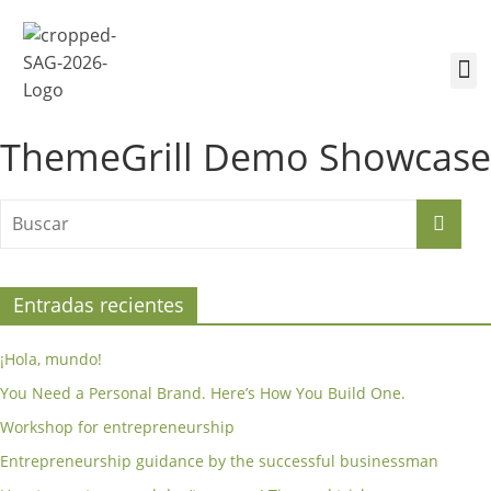
¿Quiénes somos?
Inscríbete a la Cumbre
Sesiones de la Cumbre
ThemeGrill Demo Showcase
Entradas recientes
¡Hola, mundo!
You Need a Personal Brand. Here’s How You Build One.
Workshop for entrepreneurship
Entrepreneurship guidance by the successful businessman