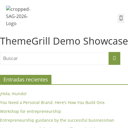
¿Quiénes somos?
Inscríbete a la Cumbre
Sesiones de la Cumbre
ThemeGrill Demo Showcase
Entradas recientes
¡Hola, mundo!
You Need a Personal Brand. Here’s How You Build One.
Workshop for entrepreneurship
Entrepreneurship guidance by the successful businessman