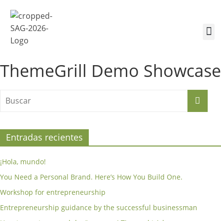
¿Quiénes somos?
Inscríbete a la Cumbre
Sesiones de la Cumbre
ThemeGrill Demo Showcase
Entradas recientes
¡Hola, mundo!
You Need a Personal Brand. Here’s How You Build One.
Workshop for entrepreneurship
Entrepreneurship guidance by the successful businessman