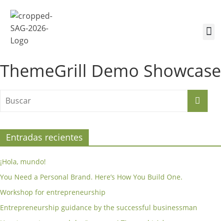
¿Quiénes somos?
Inscríbete a la Cumbre
Sesiones de la Cumbre
ThemeGrill Demo Showcase
Entradas recientes
¡Hola, mundo!
You Need a Personal Brand. Here’s How You Build One.
Workshop for entrepreneurship
Entrepreneurship guidance by the successful businessman