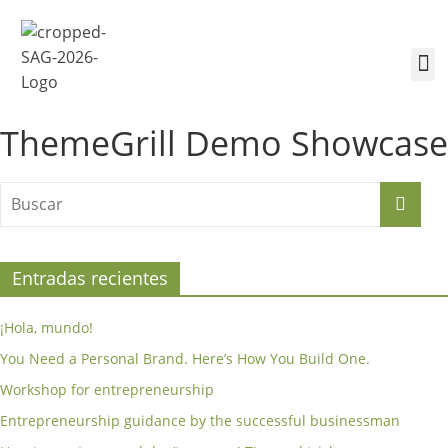
¿Quiénes somos?
Inscríbete a la Cumbre
Sesiones de la Cumbre
ThemeGrill Demo Showcase
Entradas recientes
¡Hola, mundo!
You Need a Personal Brand. Here’s How You Build One.
Workshop for entrepreneurship
Entrepreneurship guidance by the successful businessman