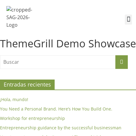
¿Quiénes somos?
Inscríbete a la Cumbre
Sesiones de la Cumbre
ThemeGrill Demo Showcase
Entradas recientes
¡Hola, mundo!
You Need a Personal Brand. Here’s How You Build One.
Workshop for entrepreneurship
Entrepreneurship guidance by the successful businessman