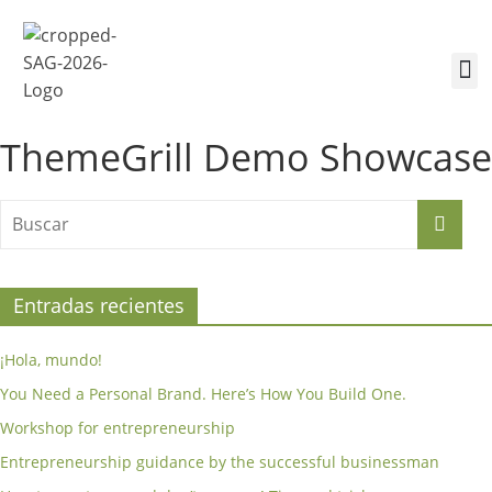
¿Quiénes somos?
Inscríbete a la Cumbre
Sesiones de la Cumbre
ThemeGrill Demo Showcase
Entradas recientes
¡Hola, mundo!
You Need a Personal Brand. Here’s How You Build One.
Workshop for entrepreneurship
Entrepreneurship guidance by the successful businessman