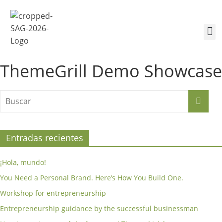
¿Quiénes somos?
Inscríbete a la Cumbre
Sesiones de la Cumbre
ThemeGrill Demo Showcase
Entradas recientes
¡Hola, mundo!
You Need a Personal Brand. Here’s How You Build One.
Workshop for entrepreneurship
Entrepreneurship guidance by the successful businessman