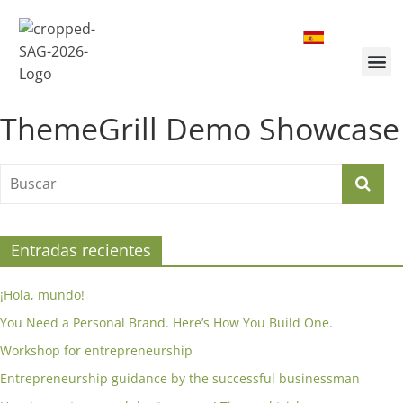
¿Quiénes somos?
Inscríbete a la Cumbre
Sesiones de la Cumbre
ThemeGrill Demo Showcase
Entradas recientes
¡Hola, mundo!
You Need a Personal Brand. Here’s How You Build One.
Workshop for entrepreneurship
Entrepreneurship guidance by the successful businessman