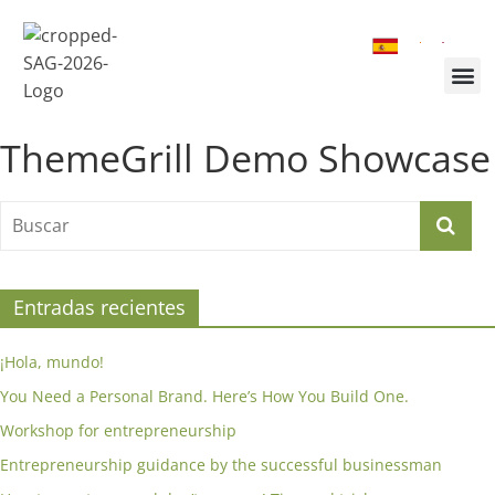
¿Quiénes somos?
Inscríbete a la Cumbre
Sesiones de la Cumbre
ThemeGrill Demo Showcase
Entradas recientes
¡Hola, mundo!
You Need a Personal Brand. Here’s How You Build One.
Workshop for entrepreneurship
Entrepreneurship guidance by the successful businessman