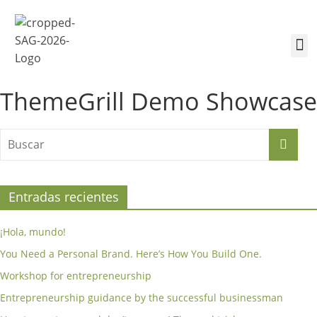
¿Quiénes somos?
Inscríbete a la Cumbre
Sesiones de la Cumbre
ThemeGrill Demo Showcase
Entradas recientes
¡Hola, mundo!
You Need a Personal Brand. Here’s How You Build One.
Workshop for entrepreneurship
Entrepreneurship guidance by the successful businessman