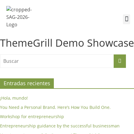
¿Quiénes somos?
Inscríbete a la Cumbre
Sesiones de la Cumbre
ThemeGrill Demo Showcase
Entradas recientes
¡Hola, mundo!
You Need a Personal Brand. Here’s How You Build One.
Workshop for entrepreneurship
Entrepreneurship guidance by the successful businessman