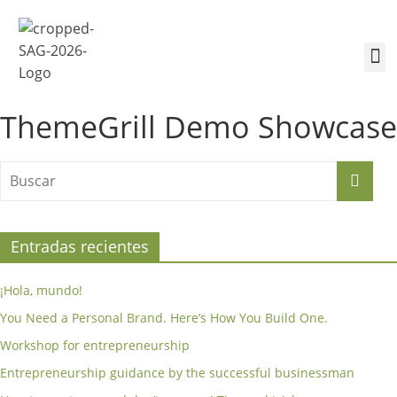
¿Quiénes somos?
Inscríbete a la Cumbre
Sesiones de la Cumbre
ThemeGrill Demo Showcase
Entradas recientes
¡Hola, mundo!
You Need a Personal Brand. Here’s How You Build One.
Workshop for entrepreneurship
Entrepreneurship guidance by the successful businessman