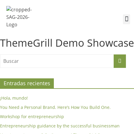
¿Quiénes somos?
Inscríbete a la Cumbre
Sesiones de la Cumbre
ThemeGrill Demo Showcase
Entradas recientes
¡Hola, mundo!
You Need a Personal Brand. Here’s How You Build One.
Workshop for entrepreneurship
Entrepreneurship guidance by the successful businessman