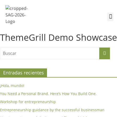
¿Quiénes somos?
Inscríbete a la Cumbre
Sesiones de la Cumbre
ThemeGrill Demo Showcase
Entradas recientes
¡Hola, mundo!
You Need a Personal Brand. Here’s How You Build One.
Workshop for entrepreneurship
Entrepreneurship guidance by the successful businessman