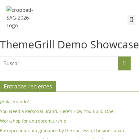
¿Quiénes somos?
Inscríbete a la Cumbre
Sesiones de la Cumbre
ThemeGrill Demo Showcase
Entradas recientes
¡Hola, mundo!
You Need a Personal Brand. Here’s How You Build One.
Workshop for entrepreneurship
Entrepreneurship guidance by the successful businessman