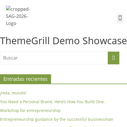
¿Quiénes somos?
Inscríbete a la Cumbre
Sesiones de la Cumbre
ThemeGrill Demo Showcase
Entradas recientes
¡Hola, mundo!
You Need a Personal Brand. Here’s How You Build One.
Workshop for entrepreneurship
Entrepreneurship guidance by the successful businessman