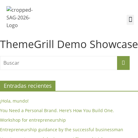
¿Quiénes somos?
Inscríbete a la Cumbre
Sesiones de la Cumbre
ThemeGrill Demo Showcase
Entradas recientes
¡Hola, mundo!
You Need a Personal Brand. Here’s How You Build One.
Workshop for entrepreneurship
Entrepreneurship guidance by the successful businessman