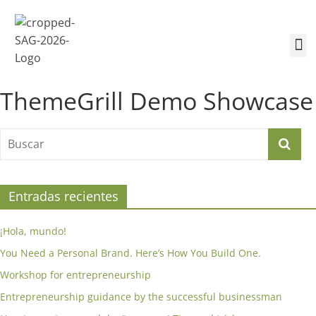
¿Quiénes somos?
Inscríbete a la Cumbre
Sesiones de la Cumbre
ThemeGrill Demo Showcase
Entradas recientes
¡Hola, mundo!
You Need a Personal Brand. Here’s How You Build One.
Workshop for entrepreneurship
Entrepreneurship guidance by the successful businessman