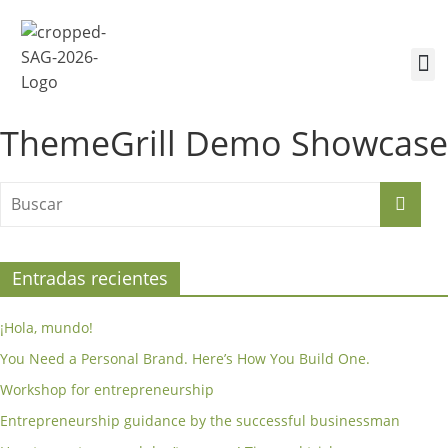
¿Quiénes somos?
Inscríbete a la Cumbre
Sesiones de la Cumbre
ThemeGrill Demo Showcase
Entradas recientes
¡Hola, mundo!
You Need a Personal Brand. Here’s How You Build One.
Workshop for entrepreneurship
Entrepreneurship guidance by the successful businessman