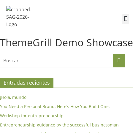
¿Quiénes somos?
Inscríbete a la Cumbre
Sesiones de la Cumbre
ThemeGrill Demo Showcase
Entradas recientes
¡Hola, mundo!
You Need a Personal Brand. Here’s How You Build One.
Workshop for entrepreneurship
Entrepreneurship guidance by the successful businessman